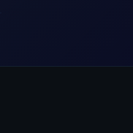
Les grands favoris
Découvrez les équipes les plus citées pour remporter le
championnat cette saison
FAVORI