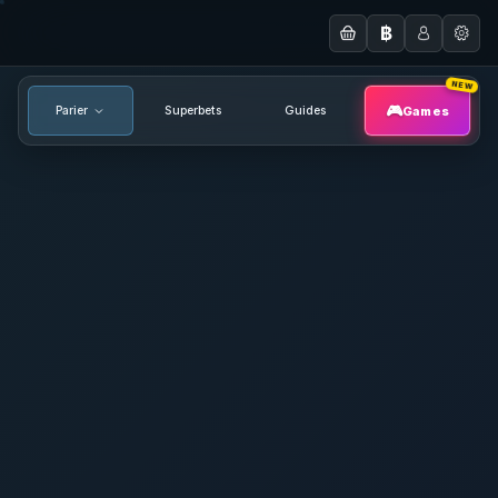
฿
NEW
Games
Parier
Superbets
Guides