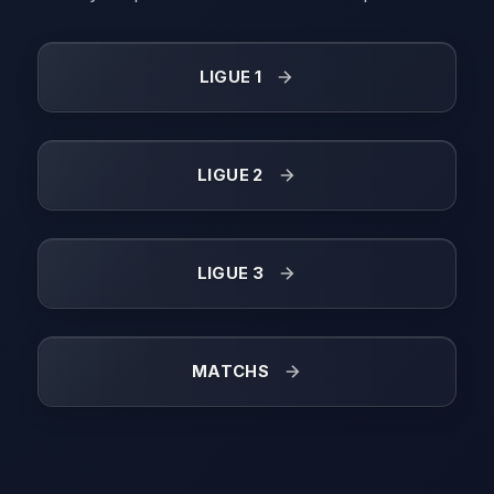
LIGUE 1
LIGUE 2
LIGUE 3
MATCHS