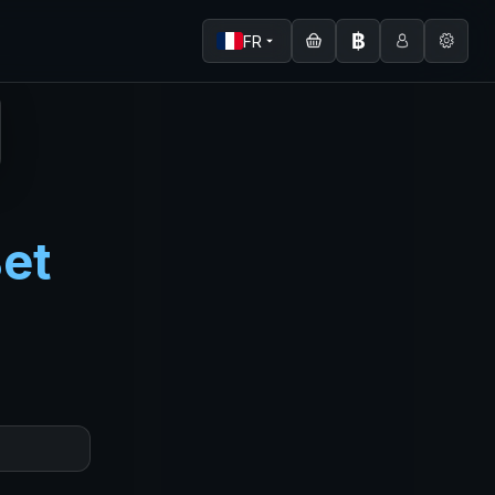
฿
FR
et