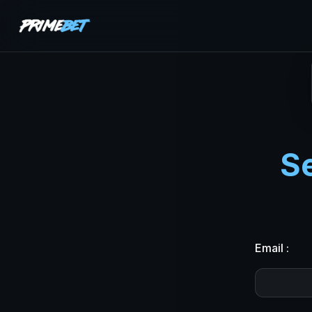
S
Email :