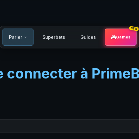
NEW
Parier
Superbets
Guides
Games
e connecter à PrimeB